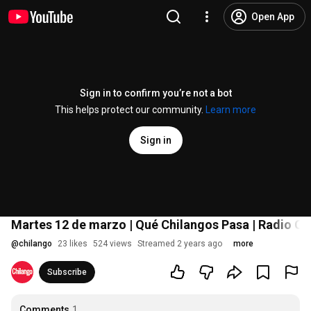
Open App
Sign in to confirm you’re not a bot
This helps protect our community.
Learn more
Sign in
Martes 12 de marzo | Qué Chilangos Pasa | Radio C
@
chilango
23 likes
524 views
Streamed 2 years ago
more
Subscribe
Comments
1