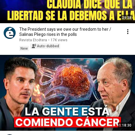
29:38
The President says we owe our freedom to her /
Salinas Pliego rises in the polls
Revista Etcétera
•
17K views
Auto-dubbed
New
1:18:30