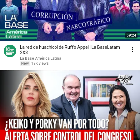
59:24
La red de huachicol de Ruffo Appel | La BaseLatam
2X3
La Base América Latina
New
19K views