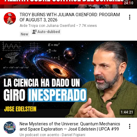
24:10
TROY BURNS WITH JULIANA OXENFORD: PROGRAM
OF AUGUST 3, 2026
Arde Troya con Juliana Oxenford
•
7.7K views
Auto-dubbed
New
1:44:21
New Mysteries of the Universe: Quantum Mechanics
and Space Exploration — José Edelstein | UPCA #99
Un podcast con acento - Daniel Fopiani