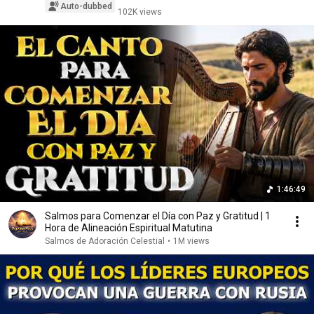
Auto-dubbed
102K views
1:46:49
Salmos para Comenzar el Día con Paz y Gratitud | 1
Hora de Alineación Espiritual Matutina
Salmos de Adoración Celestial
•
1M views