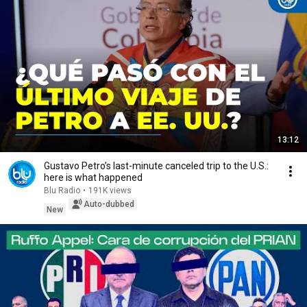
13:12
Gustavo Petro’s last-minute canceled trip to the U.S.:
here is what happened
Blu Radio
•
191K views
Auto-dubbed
New