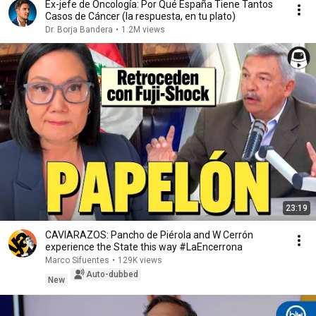
Ex-jefe de Oncología: Por Qué España Tiene Tantos
Casos de Cáncer (la respuesta, en tu plato)
Dr. Borja Bandera
•
1.2M views
23:19
CAVIARAZOS: Pancho de Piérola and W Cerrón
experience the State this way #LaEncerrona
Marco Sifuentes
•
129K views
Auto-dubbed
New